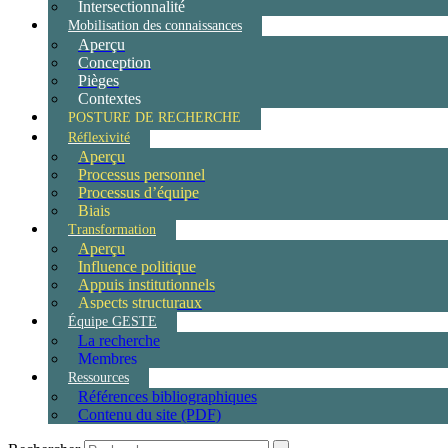
Intersectionnalité
Mobilisation des connaissances
Aperçu
Conception
Pièges
Contextes
POSTURE DE RECHERCHE
Réflexivité
Aperçu
Processus personnel
Processus d’équipe
Biais
Transformation
Aperçu
Influence politique
Appuis institutionnels
Aspects structuraux
Équipe GESTE
La recherche
Membres
Ressources
Références bibliographiques
Contenu du site (PDF)